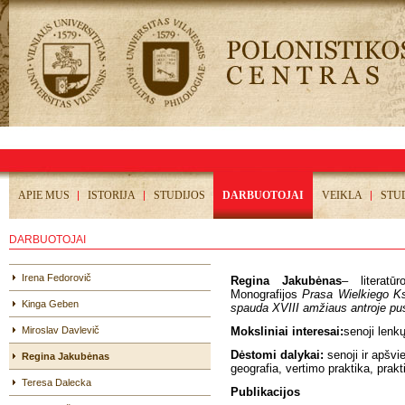
APIE MUS
ISTORIJA
STUDIJOS
DARBUOTOJAI
VEIKLA
STU
DARBUOTOJAI
Irena Fedorovič
Regina Jakubėnas
– literatū
Monografijos
Prasa Wielkiego Ks
Kinga Geben
spauda XVIII amžiaus antroje pu
Miroslav Davlevič
Moksliniai interesai:
senoji lenkų
Dėstomi dalykai:
senoji ir apšvie
Regina Jakubėnas
geografia, vertimo praktika, prakt
Teresa Dalecka
Publikacijos