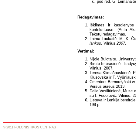
r.,
pod red. G. Lemanaitė
Redagavimas:
Iškilmės ir kasdienybė 
kontekstuose. (Acta Aka
Tekstų redagavimas.
Laima Laukaitė. M. K. Čiu
lankos.
Vilnius.
2007.
Vertimai:
Nijolė Bulotaitė. Uniwersyt
Birutė Imbrasienė. Tradycy
Vilnius. 2007.
Teresa Klimašauskienė. Pav
Klusovska ir T. Vyšniauska
Cmentarz Bernardyński w W
Versus aureus 2013.
Dalia Vasiliūnienė, Muze
su I. Fedorovič. Vilnius. 2
Lietuva ir Lenkija bendroj
198 p.
© 2011 POLONISTIKOS CENTRAS