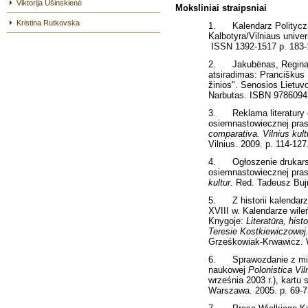
Viktorija Ušinskienė
Moksliniai straipsniai
Kristina Rutkovska
1. Kalendarz Polityczn
Kalbotyra/Vilniaus univers
ISSN 1392-1517 p. 183-
2. Jakubėnas, Regina, 
atsiradimas: Pranciškus P
žinios". Senosios Lietuvo
Narbutas. ISBN 9786094
3. Reklama literatury d
osiemnastowiecznej pras
comparativa. Vilnius kultū
Vilnius. 2009. p. 114-127
4. Ogłoszenie drukarsk
osiemnastowiecznej prasi
kultur.
Red. Tadeusz Bujni
5. Z historii kalendarz
XVIII w. Kalendarze wil
Knygoje:
Literatūra, his
Teresie Kostkiewiczowej
Grześkowiak-Krwawicz. 
6. Sprawozdanie z mię
naukowej
Polonistica Vi
września 2003 r.), kartu 
Warszawa. 2005. p. 69-7