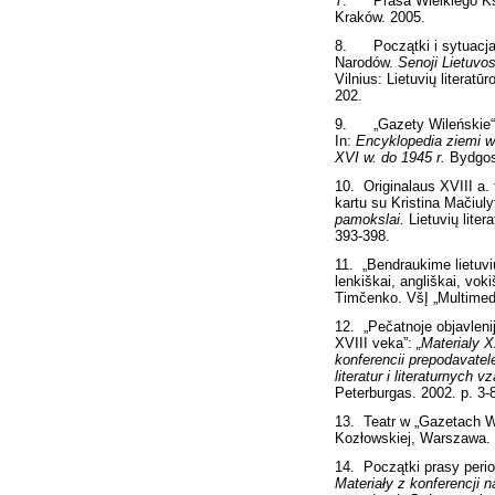
7. Prasa Wielkiego Księ
Kraków. 2005.
8. Początki i sytuacja 
Narodów.
Senoji Lietuvos 
Vilnius: Lietuvių literatū
202.
9. „Gazety Wileńskie“; 
In:
Encyklopedia ziemi wil
XVI w. do 1945 r.
Bydgosz
10. Originalaus XVIII a.
kartu su Kristina Mačiuly
pamokslai.
Lietuvių litera
393-398.
11. „Bendraukime lietuvių
lenkiškai, angliškai, vok
Timčenko. VšĮ „Multimedi
12. „Pečatnoje objavleni
XVIII veka”:
„Materialy 
konferencii prepodavatele
literatur i literaturnych
Peterburgas. 2002. p. 3-
13. Teatr w „Gazetach W
Kozłowskiej, Warszawa. 
14. Początki prasy peri
Materiały z konferencji 