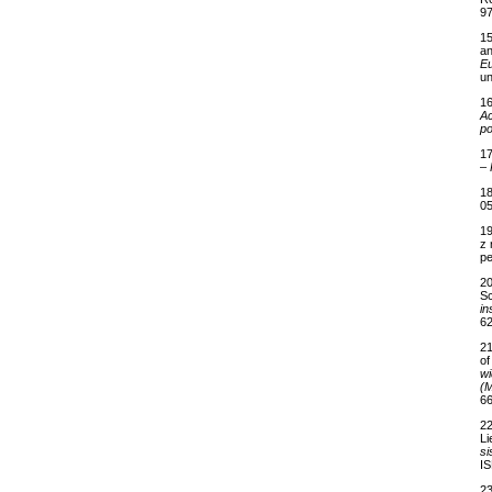
97
15
an
Eu
un
16
Ac
po
17
–
18
05
19
z 
pe
20
Sc
in
62
21
of
wi
(M
66
22
Li
si
I
23