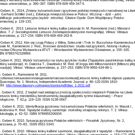
lniaus universitetas, p. 390–397. ISBN 978-609-459-347-5.
 Geben, K., 2014,
Zmiany tożsamościowe i językowe polskiej mniejszości narodowej na Litwi
: Gerhard Schiller (red.),
Edukacja mniejszościowa w Polsce. Wczoraj – dziś – jutro.
blikacja pokonferencyjna (wybór tekstów)
. Gliwice-Opole: Dom Współpracy Polsko-
emieckiej; p. 129-133;
 Geben K. 2013. Lietuvos lenkai ir lenkų kalba Lietuvoje In: M. Ramonienė (red.)
Miestai ir
lbos. T. 2. Sociolingvistinis Lietuvos žemėlapis
(kolektyvinė monografija)
.
Vilnius: Vilniaus
iversitetas, p. 217–234. ISBN 978-609-459-263-8.
 Geben K. 2012. Kim się czują Polacy z Wilna, Solecznik i Trok In: Burzyńska–Kamieniecka A
siak M., Kamieniecki J. Red.,
Kresowe dziedzictwo: studia nad językiem, historią i kulturą.
rocław:Oficyna Wydawnicza ATUT – Wrocławskie Wydawnictwo Oświatowe, p. 155–165.
SBN 97883742328869.
Geben K. 2011. Wybór tożsamości na styku języków i kultur [Tapatybės pasirinkimas kalbų i
ltūrų sandūroje]. In: Dalecka T., Dawlewicz M. Red.
W kręgu idei Miłoszowskich
[Miłoszo įdė
saulyje]. Vilnius: Vilniaus universitetas, p. 237–253. ISBN 978-9955-634-88-1.
. Geben K., Ramonienė M. 2011.
обенностиязыковогоповедениялитовскихполяков[Lietuvos lenkų kalbinio elgesio ypatuma
Диаспоры
, Nr. 1. Moskva, Independent Academic Journal. p. 86–120.ISSN 1810-
8X .
http://www.diaspory.ru/images/stories/pdf/dias_1-2011.pdf
. Geben K. 2011. Z badań nad wielojęzycznością społeczności miejskich Polaków na Litwie
ietuvos lenkų miestietiškų bendruomenių daugiakalbystės tyrimo klausimais] –
Prace
lologiczne
,
T. 62,
p. 119–129. ISSN 0138-0567.
. Geben K. 2011. Identyfikacja językowa i tożsamościowa Polaków wileńskich. In: Masoit I.,
okolovska H. Red.
Tapatybė kultūrų sankirtoje: mokslinių straipsnių rinkinys
. T. 2. Vilnius:
ukologija, p. 42–52. ISBN 9789955206934
.
. Geben K. 2010. Sytuacja językowa Polaków wileńskich –
Poradnik Językowy
, Nr. 2,
rszawa, p. 70–83, ISSN 0551-5343.
. Geben K. 2010. Vilniaus lenkų kalbinė savimonė, daugiakalbystė ir tapatybė – Ramonienė 
ed.
Miestai ir kalbos
(kolektyvinė monografija). Vilnius: Vilniaus universitetas, p. 153–173. ISB