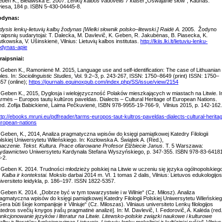
ben K., Bielawska E. 2007.
Lenkų kalbos vadovėlis 7 klasei
„Oswajanie słów”, Kaunas:
iesa, 184 p. ISBN 5-430-04445-8.
odynas:
dysis lenkų-lietuvių kalbų žodynas [Wielki słownik polsko–litewski.] Raidė A.
2005. Žodyno
raipsnių sudarytojai: T. Dalecka, M. Davlevič, K. Geben, R. Jakubėnas, B. Piasecka, K.
tkowska, V. Ušinskienė, Vilnius: Lietuvių kalbos institutas.
http://lkiis.lki.lt/lietuviu-lenku-
dynas-apie
raipsniai:
 Geben K., Ramonienė M. 2015, Language use and self-identification: The case of Lithuanian
les. In:
Sociolinguistic Studies,
Vol. 9.2–3, p. 243-267, ISSN: 1750–8649 (print) ISSN: 1750–
57 (online);
https://journals.equinoxpub.com/index.php/SS/issue/view/2154
 Geben K., 2015, Dyglosja i wielojęzyczność Polaków mieszkających w miastach na Litwie. I
rmės – Europos tautų kultūros paveldas. Dialects – Cultural Heritage of European Nations.
d. Zofija Babickienė, Laima Pečkuvienė, ISBN 978-9955-19-766-9, Vilnius 2015, p. 142-162.
ttp://ebooks.mruni.eu/pdfreader/tarms-europos-taut-kultros-paveldas-dialects-cultural-herita
ropean-nations
 Geben, K., 2014, Analiza pragmatyczna wpisów do księgi pamiątkowej Katedry Filologii
lskiej Uniwersytetu Wileńskiego. In: Kozłowska A. Świątek A. (Red.),
naczenie. Tekst. Kultura. Prace ofiarowane Profesor Elżbiecie Janus
. T. 5 Warszawa:
dawnictwo Uniwersytetu Kardynała Stefana Wyszyńskiego, p. 347-355. ISBN 978-83-6418
-2.
 Geben K. 2014. Trudności młodzieży polskiej na Litwie w uczeniu się języka ogólnopolskieg
:
Kalba ir kontekstai.
Mokslo darbai 2014 m. VI. 1 tomas 2 dalis, Vilnius: Lietuvos edukologijos
iversiteto leidykla, p. 186–197. ISSN 1822-5357.
 Geben K. 2014. „Dobrze być w tym towarzystwie i w Wilnie“ (Cz. Miłosz). Analiza
agmatyczna wpisów do księgi pamiątkowej Katedry Filologii Polskiej Uniwersytetu Wileńskie
Gera būti šioje kompanijoje ir Vilniuje“ (Cz. Miloszas). Vilniaus universiteto Lenkų filologijos
tedros svečių knygos įrašų pragmatinė analizė]. In: M. Davlevič, I. Fedorovič, A. Kalėda (red.
nkcjonowanie języków i literatur na Litwie. Litewsko-polskie związki naukowe i kulturowe
albų ir literatūrų funkcionavimas Lietuvoje. Lietuvių-lenkų moksliniai ir kultūriniai ryšiai]
, Vilnius