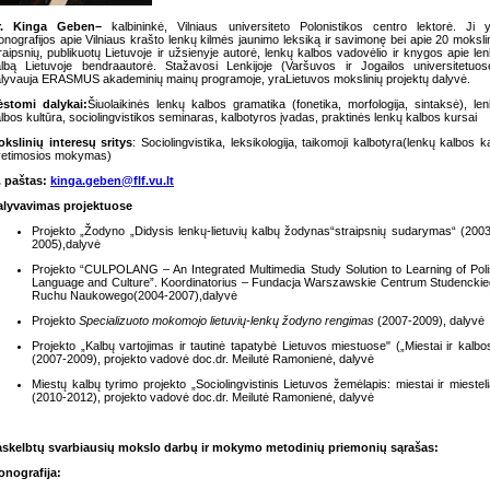
r. Kinga Geben
–
kalbininkė, Vilniaus universiteto Polonistikos centro lektorė. Ji 
nografijos apie Vilniaus krašto lenkų kilmės jaunimo leksiką ir savimonę bei apie 20 moksli
raipsnių, publikuotų Lietuvoje ir užsienyje autorė, lenkų kalbos vadovėlio ir knygos apie le
lbą Lietuvoje bendraautorė. Stažavosi Lenkijoje (Varšuvos ir Jogailos universitetuos
lyvauja ERASMUS akademinių mainų programoje, yraLietuvos mokslinių projektų dalyvė.
ėstomi dalykai:
Šiuolaikinės lenkų kalbos gramatika (fonetika, morfologija, sintaksė), le
lbos kultūra, sociolingvistikos seminaras, kalbotyros įvadas, praktinės lenkų kalbos kursai
kslinių interesų sritys
: Sociolingvistika, leksikologija, taikomoji kalbotyra(lenkų kalbos k
vetimosios mokymas)
. paštas:
kinga.geben@flf.vu.lt
alyvavimas projektuose
Projekto „Žodyno „Didysis lenkų-lietuvių kalbų žodynas“straipsnių sudarymas“ (200
2005),dalyvė
Projekto “CULPOLANG – An Integrated Multimedia Study Solution to Learning of Pol
Language and Culture”. Koordinatorius – Fundacja Warszawskie Centrum Studencki
Ruchu Naukowego(2004-2007),dalyvė
Projekto
Specializuoto
mokomojo lietuvių-lenkų žodyno rengimas
(2007-2009), dalyvė
Projekto „Kalbų vartojimas ir tautinė tapatybė Lietuvos miestuose" („Miestai ir kalbo
(2007-2009), projekto vadovė doc.dr. Meilutė Ramonienė, dalyvė
Miestų kalbų tyrimo projekto „Sociolingvistinis Lietuvos žemėlapis: miestai ir miesteli
(2010-2012), projekto vadovė doc.dr. Meilutė Ramonienė, dalyvė
askelbtų svarbiausių mokslo darbų ir mokymo metodinių priemonių sąrašas:
onografija: