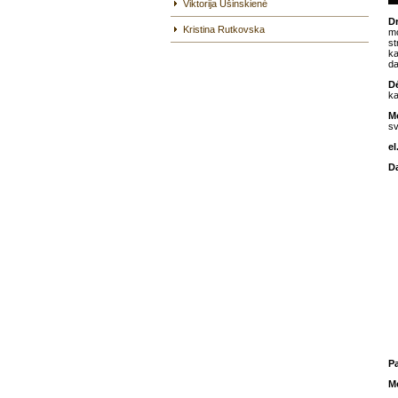
Viktorija Ušinskienė
D
Kristina Rutkovska
mo
st
ka
da
D
ka
Mo
s
el
D
P
M