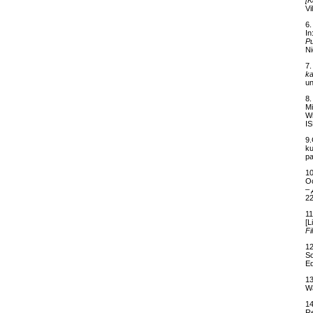
Vi
6.
In
Pu
Ni
7.
ka
un
8.
Mi
W
I
9.
ku
pa
10
Ос
–
22
11
[L
Fi
12
S
Ed
13
Wa
14
R