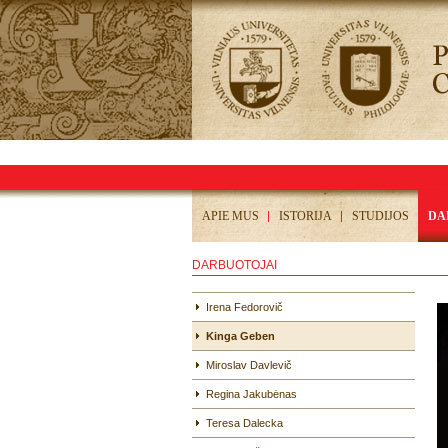
APIE MUS
ISTORIJA
STUDIJOS
DA
DARBUOTOJAI
Irena Fedorovič
Kinga Geben
Miroslav Davlevič
Regina Jakubėnas
Teresa Dalecka