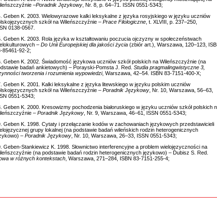
leńszczyźnie –
Poradnik Językowy
, Nr. 8, p. 64–71. ISSN 0551-5343;
. Geben K. 2003. Wielowyrazowe kalki leksykalne z języka rosyjskiego w języku uczniów
lskojęzycznych szkół na Wileńszczyźnie –
Prace Filologiczne
, t. XLVIII, p. 237–250,
SSN 0138-0567.
. Geben K. 2003. Rola języka w kształtowaniu poczucia ojczyzny w społeczeństwach
elokulturowych –
Do Unii Europejskiej dla jakości życia
(zbiór art.), Warszawa, 120–123, IS
-85461-92-2;
. Geben K. 2002. Świadomość językowa uczniów szkół polskich na Wileńszczyźnie (na
dstawie badań ankietowych) – Porayski-Pomsta J. Red.
Studia pragmalingwistyczne 3,
ynności tworzenia i rozumienia wypowiedzi
, Warszawa, 42–54. ISBN 83-7151-400-X;
. Geben K. 2001. Kalki leksykalne z języka litewskiego w języku polskim uczniów
lskojęzycznych szkół na Wileńszczyźnie
–
Poradnik Językowy
, Nr. 10, Warszawa, 56–63,
SSN 0551-5343;
. Geben K. 2000. Kresowizmy pochodzenia białoruskiego w języku uczniów szkół polskich 
leńszczyźnie –
Poradnik Językowy
, Nr. 9, Warszawa, 46–61, ISSN 0551-5343;
. Geben K. 1998. Cytaty i przełączanie kodów w zachowaniach językowych przedstawicieli
elojęzycznej grupy lokalnej (na podstawie badań wileńskich rodzin heterogenicznych
ęzykowo) –
Poradnik Językowy
, Nr. 10, Warszawa, 26–33, ISSN 0551-5343;
. Geben-Stankiewicz K. 1998. Słownictwo interferencyjne a problem wielojęzyczności na
leńszczyźnie (na podstawie badań rodzin heterogenicznych językowo) – Dubisz S. Red.
owa w różnych kontekstach
, Warszawa, 271–284, ISBN 83-7151-255-4;