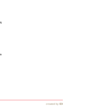
BN
na
created by
IDI