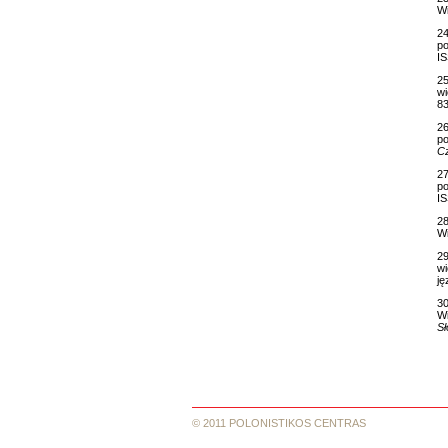
Wi
24
po
I
25
wi
83
26
po
Cz
27
po
I
28
Wi
29
wi
j
30
Wi
Sł
© 2011 POLONISTIKOS CENTRAS