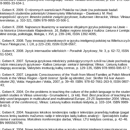
8-9955-33-634-1.
. Geben K. 2009. O rdzennych wartościach Polaków na Litwie (na podstawie badań
kietowych studentów polonistyki Uniwersytetu Wileńskiego – Dawlewicz M. Red.
ropejskość ojczyzn: litewsko-polskie związki językowe, kulturowe i literackie
, Vilnius: Vilniau
iversitetas, p. 310-321, ISBN 978-9955-33-506-1.
. Geben K. 2008. Najnowsze lituanizmy w wariancie oficjalnym języka polskiego na Litwie –
ta historica Universitatis Klaipedensis.
16, Baltijos regiono istorija ir kultūra: Lietuva ir Lenkija:
litinė istorija, politologija, filologia
, t. XVI, p. 239–246, ISSN 1392-4095;
. Geben K. 2008. Typy innowacji słownikowych w języku inteligencji polskiej na Wileńszczyź
Prace Filologiczne
, t. LIII, p 223–230, ISSN 0138-0567;
. Geben K. 2008. Język internautów wileńskich –
Poradnik Językowy
, Nr. 3, p. 62–72, ISSN
51-5343;
. Geben K. 2007. Sytuacja językowa młodzieży polskojęzycznych szkół na Litwie pochodzą
rodzin mieszanych językowo
– Kalbos Lietuvoje: siekiai ir laimėjimai,
Vilnius : Lietuvių kalbos
dagogų asociacija, Valstybės institucijų kalbų centras, p. 129–135, ISBN 978-9955-695-67-7;
. Geben K. 2007. Linguistic Consciousness of the Youth from Mixed Families at Polish Minori
hools in the Vilnius Region –
Spritt österut: Språk og identitet, (ser.
Skrifter frå Ivar Aasen-
stituttet 26)
, Volda: Høgskulen i Volda, 2007, p. 39–49. ISBN: 978-82-7661-263-9, ISSN 0807-
43;
. Geben K. 2004. On the problems in teaching the culture of the polish language to the stude
 polish studies in Vilnius university
–
Grumadienė L. (ir kiti). Red.
Best practices of teaching le
dely-used languages in multicultural and multinational Europe, 23-25 September 2004, Vilnius
aterials of the conference)
, Vilnius: Lietuvių kalbos instituto leidykla, p. 103–104. ISBN 9989-
8-60-3;
. Geben K. 2004. Naujosios leksikos tendencijos radijo ir televizijos pranešėjų kalboje (pagal
etuvos lenkų tautinės mažumos radijo ir televizijos laidų kalbos analizę)
– Specialybės kalba:
stema ir vartosena. Mokslinės konferencijos darbai
, Vilnius: LTU leidybos centras, p. 42–46.
SBN 9955563796;
. Geben K. 2004. Nowe tendencje leksykalne w języku polskiej inteligencji mieszkającej na