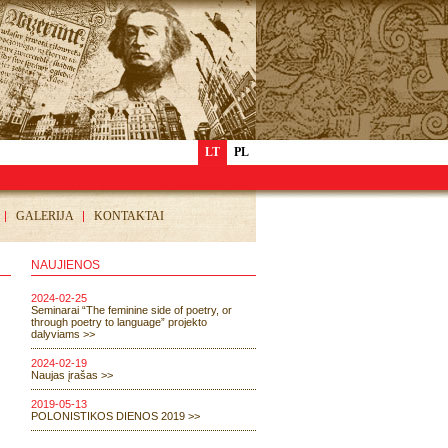
LT
PL
GALERIJA
KONTAKTAI
NAUJIENOS
2024-02-25
Seminarai “The feminine side of poetry, or
through poetry to language” projekto
dalyviams >>
2024-02-19
Naujas įrašas >>
2019-05-13
POLONISTIKOS DIENOS 2019 >>