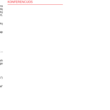
KONFERENCIJOS
yra
nių
nkų
e),
nkų
aip
3 –
ish
ego
s")
ai“