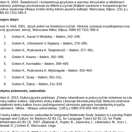
eben K. 2003.
Świadomość i kompetencja językowa a warstwy leksykalne w idiolektach
odzieży polskiego pochodzenia na Wileńszczyźnie [Kalbinė savimonė ir kompetencija bei
ksikos sluoksniai Vilniaus krašto lenkų kilmės jaunimo kalboje].
Warszawa: Elipsa (211 p.).
BN 83-7151-585-5.
nygos dalys:
raś H. Red. 2001.
Język polski na Kowieńszczyźnie. Historia, sytuacja socjolingwistyczna,
chy językowe, teksty
, Warszawa-Wilno: Elipsa, ISBN 83-7151-398-4;
1. Geben K., Karaś H.Wodokty – Ibidem, 242–248;
2. Geben K., Ušinskienė V. Kiejdany – Ibidem, 279–289;
3. Geben K., Rutkowska K. Świętobrość – Ibidem, 377–391;
4. Geben K. Kowno – Ibidem, 392–399;
5. Geben K. Kormiałów – Ibidem, 399–409;
6. Geben K., Rutkowska K. Wędziagoła – Ibidem, 433–464;
7. Geben K. Szaty – Ibidem, 501–511;
8. Geben K. Żejmy – Ibidem, 511–518.
okymo priemonės, vadovėliai:
eben K. 2013.
Kultura języka polskiego. Zmiany słownikowe w polszczyźnie mówionej na Litw
enkų kalbos kultūra. Sakytinės lenkų kalbos Lietuvoje leksiniai pokyčiai].
Mokymo priemonė
uolaikinės lenkų kalbos kurso (pažengusiems) pirmosios pakopos humanitarinių krypčių
udentams. Vilnius : Vilniaus universitetas. (148 p.) ISBN 978-609-459-208-9.
 lenkų kalbos mokymo vadovėliai:
An Integrated Multimedia Study Solution to Learning Polish
nguage and Culture:
for Bankers A2-B1 (1), for Language Tutors A2-B1 (2), for Public
ministration A2-B1 (3) 2007. [Śpiewak A., Kupiec B., Jaworska J., Litwinowicz M., Kurz I.,
łowiak D.,] Geben K. Warszawa: Lingo.