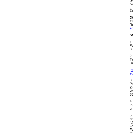
Ge
Šv
Ž
Di
st
Ru
zo
St
1.
Po
86
2.
Ta
Re
h
eu
3.
Po
Z
Wy
83
4.
In
un
5.
pr
[„
ka
Fu
[K