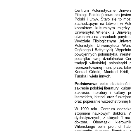
Centrum Polonistyczne Uniwer
Filologii Polskiej) powstało jesie
Polski i Litwy. Stało się to mo
zachodzącym na Litwie i w Pol
kontaktom kulturalnym międz
Uniwersytet Wileński z Uniwer
utworzeniu na zasadach parytetu
Wydziale Filologicznym Uniwers
Polonistyki Uniwersytetu Wa
Ogólnego i Bałtystyki). Wypełn
powojennych polonistyka, niestet
początku swej działalności Ce
tradycji wileńskiej polonistyk
reprezentowanej m.in. przez takic
Konrad Górski, Manfred Kridl,
Turska i wielu innych.
Podstawowe cele
działalności
zakresie polskiej literatury, kul
zakresie: literatury i kultury 
literackich, historii oraz funkcjo
oraz popieranie wszechstronnej li
W 1999 roku Centrum doczeka
stopniem naukowym doktora. 
dydaktycznych, z których 1 ma 
doktora. Obowiązki kierowni
Wileńskiego pełni prof. dr hab.
znakomity tłumacz literatury 