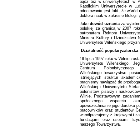
bądź też w uniwersytetach w P
Katolickim Uniwersytecie w Lub
odnotowania jest fakt, że wśród
doktora nauk w zakresie filologii p
Jako
dowód uznania
za wybitne 
polskiej za granicą w 2007 ro
patronatem Rektora Uniwersy
Ministra Kultury i Dziedzictw
Uniwersytetu Wileńskiego przyzn
Działalność popularyzatorska
18 lipca 1997 roku w Wilnie zost
Uniwersytetu Wileńskiego. Je
Centrum Polonistycznego
Wileńskiego.Towarzystwo posi
istniejących struktur akademi
pragniemy nawiązać do przebogaty
Wileńskiej i Uniwersytetu Stef
polonistów, pisarzy i naukowcó
Wilnie. Podstawowym zadaniem
społecznego wsparcia akad
upowszechnianie jego dorobku po
pracowników oraz studentów Ce
współpracujemy z krajowymi i za
fundacjami oraz osobami fizy
naszego Towarzystwa.