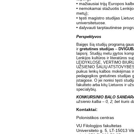
• mažiausiai trijų Europos kal
• nemokamai stažuotis Lenkijo
metų);
• tęsti magistro studijas Lietu
universitetuose.
• dalyvauti tarptautinėse pro
Perspektyvos
Baigęs šią studijų programą gausi 
ir
gretutines studijas
–
DVIGU
laipsnį. Studijų metu įgytos kom
Lenkijos kultūros ir literatūros s
LEIDYKLOSE, VERTIMO BIURUO
UŽSIENIO ŠALIŲ ATSTOVYBĖSE 
puikus lenkų kalbos mokėjimas ir t
pedagogikos gretutines studijas
įstaigose. O jei norėsi tęsti studi
fakulteto arba kitų Lietuvos ir u
specialybių.
KONKURSINIO BALO SANDAR
užsienio kalba
– 0, 2;
bet kuris d
Kontaktai:
Polonistikos centras
VU Filologijos fakultetas
Universiteto g. 5, LT-15013 Vil