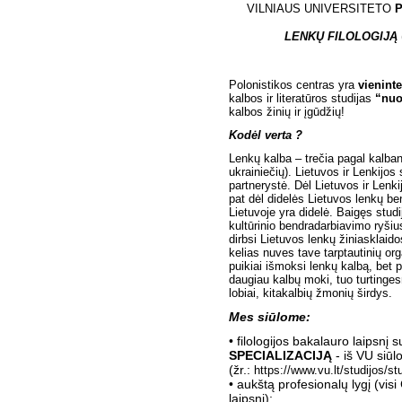
VILNIAUS UNIVERSITETO
P
LENKŲ FILOLOGIJĄ
Polonistikos centras yra
vieninte
kalbos ir literatūros studijas
“nuo
kalbos žinių ir įgūdžių!
Kodėl verta ?
Lenkų kalba – trečia pagal kalban
ukrainiečių). Lietuvos ir Lenkijos
partnerystė. Dėl Lietuvos ir Lenki
pat dėl didelės Lietuvos lenkų b
Lietuvoje yra didelė. Baigęs studij
kultūrinio bendradarbiavimo ryšiu
dirbsi Lietuvos lenkų žiniasklaidos
kelias nuves tave tarptautinių org
puikiai išmoksi lenkų kalbą, bet pa
daugiau kalbų moki, tuo turtingesn
lobiai, kitakalbių žmonių širdys.
Mes siūlome:
• filologijos bakalauro laipsnį 
SPECIALIZACIJĄ
- iš VU siū
(žr.:
https://www.vu.lt/studijos/st
• aukštą profesionalų lygį (visi
laipsnį);