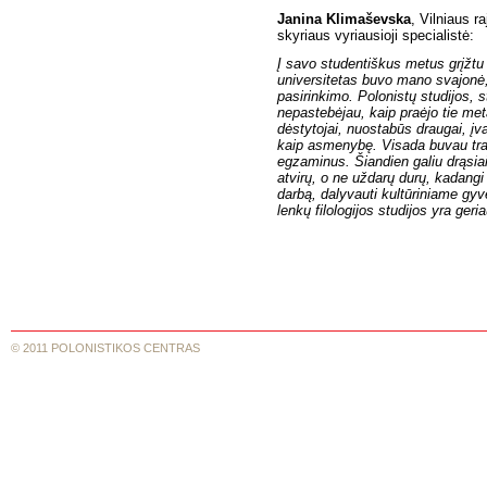
Janina Klimaševska
, Vilniaus r
skyriaus vyriausioji specialistė:
Į savo studentiškus metus grįžtu 
universitetas buvo mano svajonė, p
pasirinkimo. Polonistų studijos,
nepastebėjau, kaip praėjo tie met
dėstytojai, nuostabūs draugai, įv
kaip asmenybę. Visada buvau trak
egzaminus. Šiandien galiu drąsiai
atvirų, o ne uždarų durų, kadangi
darbą, dalyvauti kultūriniame gy
lenkų filologijos studijos yra ger
© 2011 POLONISTIKOS CENTRAS