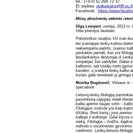
tel.: (+370 5) 268 72 37
El. paštas:
polkatedra@flf.vu.lt
Facebook:
https://www.faceb
Mūsų absolventų sėkmės istori
Olga Lempert
, vertėja, 2013 m.
Urbo premijos laureatė:
Polonistikos studijos VU man buvo
bei įvairialype lenkų kultūra būten
neįkainojama patirtis. Įvairius ka
paskaitos parodė, kas yra filologi
besilankantys dėstytojai iš Lenkijo
simpatijas šiai valstybei. Dabar 
kalbomis, tad studijų metu įgytus
kasdien, o įvaldyta lenkų kalba at
kuriais galiu bendrauti jų gimtąja
Monika Bogdzevič
, Vilniaus m.
specialistė:
Lietuvių-lenkų filologiją pasirin
pasirinkimą sąlygojo meilė literat
kalba apėmė naujas sritis – kalbos 
Filologijos mokslai yra kaip kopi
iššūkių. Bent kartą į juos panir
kalboje ir kultūroje. Giliai klysta
nieką. Filologija – žodžio, logik
individo ir visuomenės gyvenimo s
vaidmens. Lenkų-lietuvių filologij