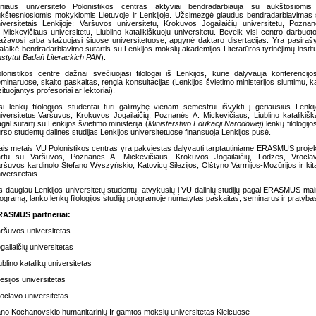
lniaus universiteto Polonistikos centras aktyviai bendradarbiauja su aukštosiomis
kštesniosiomis mokyklomis Lietuvoje ir Lenkijoje. Užsimezgė glaudus bendradarbiavimas
iversitetais Lenkijoje: Varšuvos universitetu, Krokuvos Jogailaičių universitetu, Pozna
 Mickevičiaus universitetu, Liublino katalikiškuoju universitetu. Beveik visi centro darbuoto
ažavosi arba stažuojasi šiuose universitetuose, apgynė daktaro disertacijas. Yra pasiraš
galaikė bendradarbiavimo sutartis su Lenkijos mokslų akademijos Literatūros tyrinėjimų instit
nstytut Badań Literackich PAN
).
lonistikos centre dažnai svečiuojasi filologai iš Lenkijos, kurie dalyvauja konferencijo
minaruose, skaito paskaitas, rengia konsultacijas (Lenkijos švietimo ministerijos siuntimu, k
zituojantys profesoriai ar lektoriai).
si lenkų filologijos studentai turi galimybę vienam semestrui išvykti į geriausius Lenki
iversitetus:Varšuvos, Krokuvos Jogailaičių, Poznanės A. Mickevičiaus, Liublino katalikišką
gal sutartį su Lenkijos švietimo ministerija (
Ministerstwo Edukacji Narodowej
) lenkų filologijos
rso studentų dalines studijas Lenkijos universitetuose finansuoja Lenkijos pusė.
ais metais VU Polonistikos centras yra pakviestas dalyvauti tarptautiniame ERASMUS proje
artu su Varšuvos, Poznanės A. Mickevičiaus, Krokuvos Jogailaičių, Lodzės, Vroclav
ršuvos kardinolo Stefano Wyszyńskio, Katovicų Silezijos, Olštyno Varmijos-Mozūrijos ir kit
iversitetais.
s daugiau Lenkijos universitetų studentų, atvykusių į VU dalinių studijų pagal ERASMUS ma
ogramą, lanko lenkų filologijos studijų programoje numatytas paskaitas, seminarus ir pratyba
RASMUS partneriai:
ršuvos universitetas
gailaičių universitetas
ublino katalikų universitetas
lesijos universitetas
oclavo universitetas
no Kochanovskio humanitarinių Ir gamtos mokslų universitetas Kielcuose