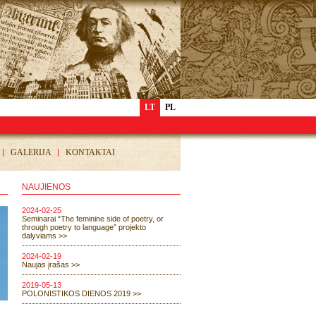
LT
PL
GALERIJA
KONTAKTAI
NAUJIENOS
2024-02-25
Seminarai “The feminine side of poetry, or
through poetry to language” projekto
dalyviams >>
2024-02-19
Naujas įrašas >>
2019-05-13
POLONISTIKOS DIENOS 2019 >>