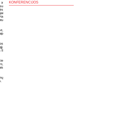
KONFERENCIJOS
 ir
 su
nės
jai
yta
utu
se,
aip
jos
jį.
 II
kte
o,
ais
inų
s.