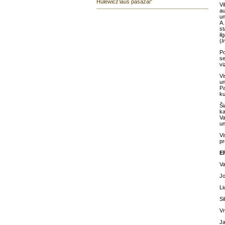
Hulewicz’iaus pasažai"
Vi
au
un
A.
st
il
(
I
Po
se
vi
Vi
un
Pa
ku
Ši
k
Va
un
Vi
pr
E
Va
Jo
Li
Si
Vr
Ja