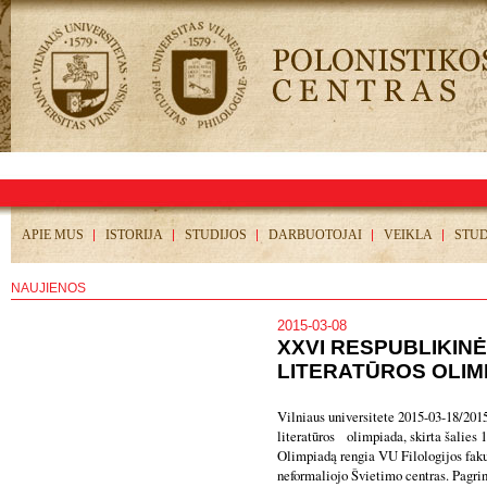
APIE MUS
ISTORIJA
STUDIJOS
DARBUOTOJAI
VEIKLA
STU
NAUJIENOS
2015-03-08
XXVI RESPUBLIKIN
LITERATŪROS OLIM
Vilniaus universitete 2015-03-18/20
literatūros olimpiada, skirta šalies
Olimpiadą rengia VU Filologijos faku
neformaliojo Švietimo centras. Pagrin