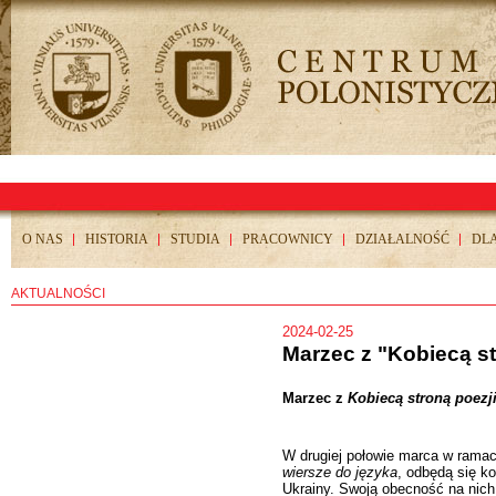
O NAS
HISTORIA
STUDIA
PRACOWNICY
DZIAŁALNOŚĆ
DL
AKTUALNOŚCI
2024-02-25
Marzec z "Kobiecą st
Marzec z
Kobiecą stroną poezj
W drugiej połowie marca w ramac
wiersze do języka
, odbędą się ko
Ukrainy. Swoją obecność na nich