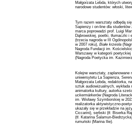
Małgorzata Lebda, których utwor
narodowe studentów: włoski, litew
Tym razem warsztaty odbędą się 
Sapienzy i on-line dla studentów 
marca poprowadzi prof. Luigi Mar
Dąbrowskiej, poetki, tłumaczki i 
(trzecia nagroda w III Ogólnopol
w 2007 roku),
Białe krzesła
(Nagr
Nagroda Fundacji im. Kościelski
Warszawy w kategorii poetyckiej
(Nagroda Poetycka im. Kazimier
Kolejne warsztaty, zaplanowane 
uniwersytetu La Sapienza, Serena
Małgorzata Lebda, redaktorka, n
sztuk audiowizualnych, wykłada n
animatorka kultury, autorka sze
uckermärkerów
(Nagroda Literack
im. Wisławy Szymborskiej w 2022
realizatorka aktywistyczno-poety
ukazały się w przekładzie na język
Ciccarini), serbski (tł. Biserka R
(tł. Katarina Šalamun-Biedrzycka)
rumuński (Marina Ilie).