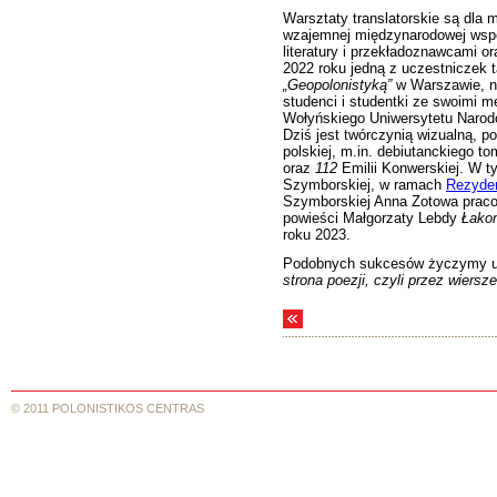
Warsztaty translatorskie są dla 
wzajemnej międzynarodowej wspó
literatury i przekładoznawcami or
2022 roku jedną z uczestniczek 
„Geopolonistyką”
w Warszawie, na
studenci i studentki ze swoimi m
Wołyńskiego Uniwersytetu Narod
Dziś jest twórczynią wizualną, po
polskiej, m.in. debiutanckiego
oraz
112
Emilii Konwerskiej. W t
Szymborskiej, w ramach
Rezyden
Szymborskiej Anna Zotowa praco
powieści Małgorzaty Lebdy
Łako
roku 2023.
Podobnych sukcesów życzymy uc
strona poezji, czyli przez wiersz
© 2011 POLONISTIKOS CENTRAS